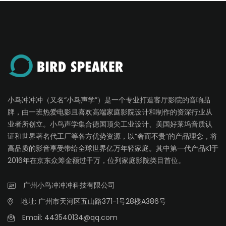
小鸟冲冲冲（又名“小鸟声学”）是一个专业打造客厅影院的音响品
牌，由一班热爱电影且喜欢高端家庭影院设计和制作的资深行业从
业者所创立。小鸟声学集合德国顶尖工业设计、美国好莱坞音质认
证和世界著名代工厂等各方优势资源，以“奢而不贵”的产品理念，将
高品质的影音享受带给全球世界亿万年轻家庭。其中第一代产品K1于
2016年在京东众筹金额过千万，位列家庭影院类目首位。
广州小鸟冲冲冲科技有限公司
地址: 广州市天河区五山路371-1号28楼A386号
Email:
443540134@qq.com